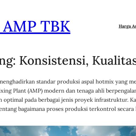
l AMP TBK
Harga A
ng: Konsistensi, Kualita
a menghadirkan standar produksi aspal hotmix yang me
Mixing Plant (AMP) modern dan tenaga ahli berpengal
 optimal pada berbagai jenis proyek infrastruktur. 
a tentang bagaimana proses produksi terkontrol secar