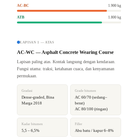
AC-BC
1.900 kg
ATB
1.800 kg
LAPISAN 1 — ATAS
AC-WC — Asphalt Concrete Wearing Course
Lapisan paling atas. Kontak langsung dengan kendaraan.
Fungsi utama: traksi, ketahanan cuaca, dan kenyamanan
permukaan.
Gradasi
Grade bitumen
Dense-graded, Bina
AC 60/70 (sedang–
Marga 2018
berat)
AC 80/100 (ringan)
Kadar bitumen
Filler
5,5 – 6,5%
Abu batu / kapur 6–8%