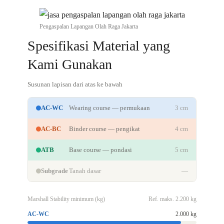
Pengaspalan Lapangan Olah Raga Jakarta
Spesifikasi Material yang
Kami Gunakan
Susunan lapisan dari atas ke bawah
AC-WC
Wearing course — permukaan
3 cm
AC-BC
Binder course — pengikat
4 cm
ATB
Base course — pondasi
5 cm
Subgrade
Tanah dasar
—
Marshall Stability minimum (kg)
Ref. maks. 2.200 kg
AC-WC
2.000 kg