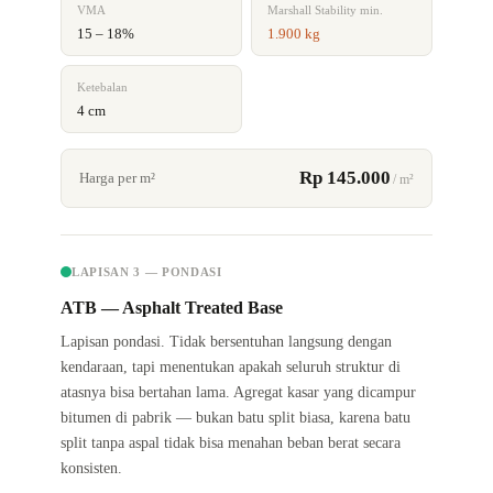
VMA
Marshall Stability min.
15 – 18%
1.900 kg
Ketebalan
4 cm
Rp 145.000
Harga per m²
/ m²
LAPISAN 3 — PONDASI
ATB — Asphalt Treated Base
Lapisan pondasi. Tidak bersentuhan langsung dengan
kendaraan, tapi menentukan apakah seluruh struktur di
atasnya bisa bertahan lama. Agregat kasar yang dicampur
bitumen di pabrik — bukan batu split biasa, karena batu
split tanpa aspal tidak bisa menahan beban berat secara
konsisten.