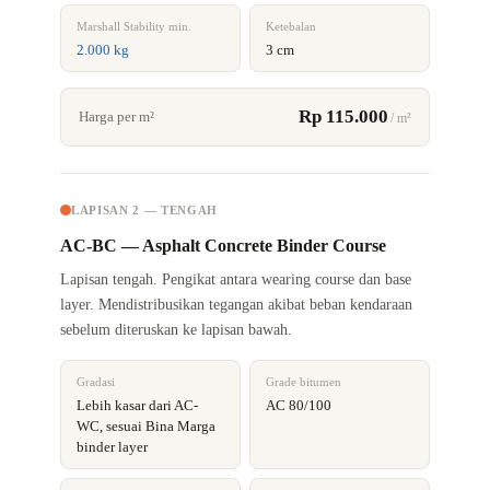
Marshall Stability min.
Ketebalan
2.000 kg
3 cm
Rp 115.000
Harga per m²
/ m²
LAPISAN 2 — TENGAH
AC-BC — Asphalt Concrete Binder Course
Lapisan tengah. Pengikat antara wearing course dan base
layer. Mendistribusikan tegangan akibat beban kendaraan
sebelum diteruskan ke lapisan bawah.
Gradasi
Grade bitumen
Lebih kasar dari AC-
AC 80/100
WC, sesuai Bina Marga
binder layer